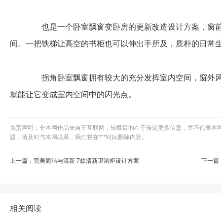
也是一个卧室飘窗变卧房的更新改造设计方案，窗前
间。一把铁梯让高空的书柜也可以伸出手所及，质朴的日常
拐角卧室飘窗拥有较大的充分发挥室内空间，窗外风
就能让它变成室内空间中的闪光点。
免责声明：非本网作品来自于互联网，转载目的在于传递更多信息，并不代表本
题，请及时与本网联系，我们将在***时间删除内容。
上一篇：完美简洁与清新 7款清新卫浴柜设计方案
下一篇
相关阅读