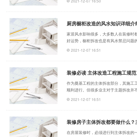
2021-12-07 16:50
指上面搁置楼板、搁栅、大梁、屋架或
荷载，还承担各层墙体的自重，并把这
厨房橱柜改造的风水知识详细介
家居风水影响很多，大多数人在装修时
好运势，橱柜拆改也是有风水禁忌问题
些禁忌。橱柜摆放风水禁忌1、厨房橱
2021-12-07 16:51
平安。2、厨房橱柜在屋内的东北方，
为中阴卦，土为少阳卦，这是阳阴相配
装修必读 主体改造工程施工规范
作为奠基工程的主体拆改部分，其施工
顺利进行。但很多业主对于主题拆改并不
改，对现场要拆除的墙体、吊顶、地面
2021-12-07 16:51
错。拆改图纸要在物业备案，审核后方可
关负责人共同协商解决，不得擅自拆除。
装修房子主体拆改都要做什么？
在房屋装修时，必须进行到主体拆改的