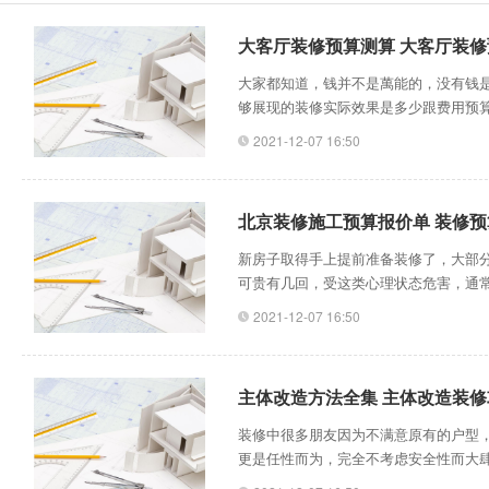
大客厅装修预算测算 大客厅装
大家都知道，钱并不是萬能的，没有钱
够展现的装修实际效果是多少跟费用预
少钱呢?怎样更强的控制费用预算，保证
2021-12-07 16:50
米12元，2遍天然乳胶油漆;所有屋子墙
色调多加130元色调费，选用的是立邦
北京装修施工预算报价单 装修
新房子取得手上提前准备装修了，大部
可贵有几回，受这类心理状态危害，通
装修结束，平静下来，却发觉装修好像
2021-12-07 16:50
斥资却许多，到这时后悔莫及也来不及了
的建筑项目是不是齐备，是不是把要做
主体改造方法全集 主体改造装修
装修中很多朋友因为不满意原有的户型
更是任性而为，完全不考虑安全性而大
造成了很大的影响。***、不能动承重墙