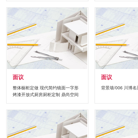
面议
面议
整体橱柜定做 现代简约镜面一字形
背景墙/006 川博名
烤漆开放式厨房厨柜定制 鼎尚空间