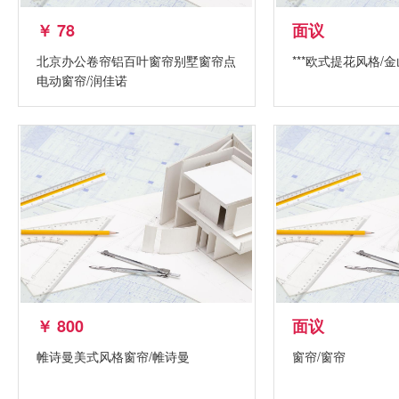
￥ 78
面议
北京办公卷帘铝百叶窗帘别墅窗帘点
***欧式提花风格/
电动窗帘/润佳诺
￥ 800
面议
帷诗曼美式风格窗帘/帷诗曼
窗帘/窗帘