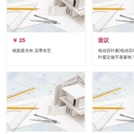
￥ 25
面议
镜面遮光布 花季布艺
电动百叶窗|电动百
叶窗定做宇基窗饰 