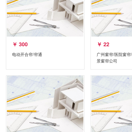
￥ 300
￥ 22
电动开合帘/帘通
广州窗帘/医院窗帘
景窗帘公司