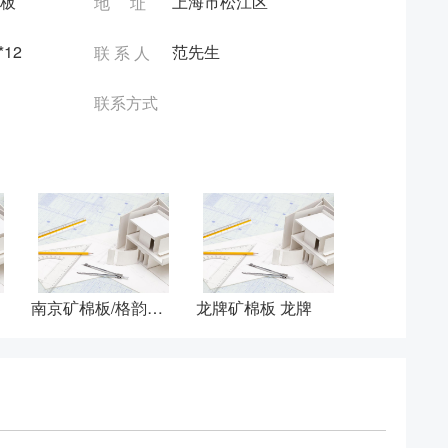
板
上海市松江区
地 址
*12
范先生
联 系 人
联系方式
南京矿棉板/格韵建材/龙牌矿棉板 龙牌
龙牌矿棉板 龙牌