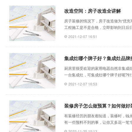
改造空间：房子改造全讲解
房子装修的情况下，房子改造做为“优先
工程施工是不是合格，立即影响到日后
改造你都掌握吗?下边我就给大伙儿对房
2021-12-07 16:51
主体改造一部分，其施工技术是不是符
利开展。但许多小区业主针对主题风格
集成灶哪个牌子好？集成灶品牌
厨房里很受欢迎的家用电器自然非集成
一台集成灶，可集成灶哪个牌子好呢?
器，在选择之初就需要想好规范，认真
2021-12-07 16:53
看看这一份购买攻略大全吧。集成灶挑
是会更为钟爱知名品牌，尤其是经历过
装修房子怎么做预算？如何做好
有装修经历的朋友都知道，装修时，钱
有一些预料不到的事，让你又多花一笔“
限没有限制，大家在装修的时候又通常
2022-11-25 10:13