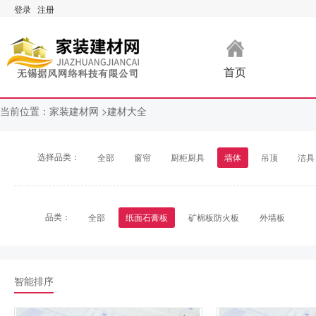
登录
注册
首页
当前位置：
家装建材网 >
建材大全
选择品类：
全部
窗帘
厨柜厨具
墙体
吊顶
洁具
品类：
全部
纸面石膏板
矿棉板防火板
外墙板
智能排序